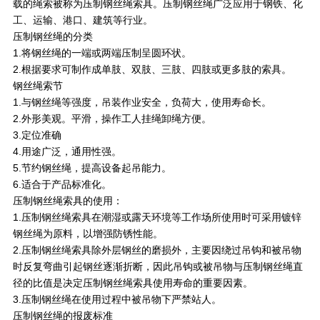
载的绳索被称为压制钢丝绳索具。压制钢丝绳广泛应用于钢铁、化
工、运输、港口、建筑等行业。
压制钢丝绳的分类
1.将钢丝绳的一端或两端压制呈圆环状。
2.根据要求可制作成单肢、双肢、三肢、四肢或更多肢的索具。
钢丝绳索节
1.与钢丝绳等强度，吊装作业安全，负荷大，使用寿命长。
2.外形美观。平滑，操作工人挂绳卸绳方便。
3.定位准确
4.用途广泛，通用性强。
5.节约钢丝绳，提高设备起吊能力。
6.适合于产品标准化。
压制钢丝绳索具的使用：
1.压制钢丝绳索具在潮湿或露天环境等工作场所使用时可采用镀锌
钢丝绳为原料，以增强防锈性能。
2.压制钢丝绳索具除外层钢丝的磨损外，主要因绕过吊钩和被吊物
时反复弯曲引起钢丝逐渐折断，因此吊钩或被吊物与压制钢丝绳直
径的比值是决定压制钢丝绳索具使用寿命的重要因素。
3.压制钢丝绳在使用过程中被吊物下严禁站人。
压制钢丝绳的报废标准