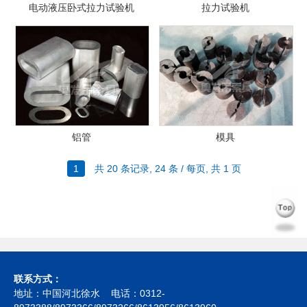
电动液压卧式拉力试验机
拉力试验机
铝管
模具
1
共
20
条记录,
24
条 / 每页, 共
1
页
联系方式：
地址：中国河北徐水 电话：0312-