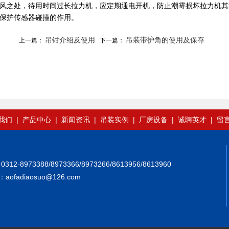
透风之处，待用时间过长拉力机，应定期通电开机，防止潮霉损坏拉力机
到保护传感器碰撞的作用。
吊钳介绍及使用
吊装带护角的使用及保存
上一篇：
下一篇：
我们
|
产品中心
|
新闻资讯
|
吊装实例
|
厂房设备
|
诚聘英才
|
留
73388/8973366/8973266/8613956/8613960
ofadiaosuo@126.com