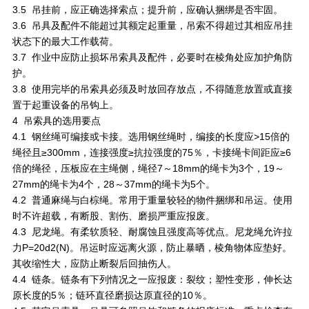
3.5 吊挂前，应正确选择索点；提升前，应确认捆绑是否牢固。
3.6 吊具及配件不能超过其额定起重量，吊索不得超过其相应吊挂
状态下的最大工作载荷。
3.7 作业中应防止损坏吊索具及配件，必要时在棱角处应加护角防
护。
3.8 使用完毕的吊索具必须及时放回存放点，不得随意放置或直接
置于起重设备的吊钩上。
4 吊索具的选用要点
4.1 钢丝绳可编接或卡接。选用钢丝绳时，编接的长度应>15倍的
绳径且≥300mm，连接强度≥抗拉强度的75％，卡接绳卡间距应≥6
倍的绳径，压板应在主绳侧，绳径7～18mm的绳卡为3个，19～
27mm的绳卡为4个，28～37mm的绳卡为5个。
4.2 普通麻绳与白棕绳。常用于重量较轻的物件捆绑和吊运。使用
时不许超载，有断股、割伤、磨损严重应报废。
4.3 尼龙绳。有柔软质轻、耐腐蚀且强度高等优点。尼龙绳允许拉
力P=20d2(N)。吊运时应远离火源，防止暴晒，棱角物体应垫好。
其收缩性大，应防止断裂后回抽伤人。
4.4 链条。链条有下列情况之一应报废：裂纹；塑性变形，伸长达
原长度的5％；链环直径磨损达原直径的10％。