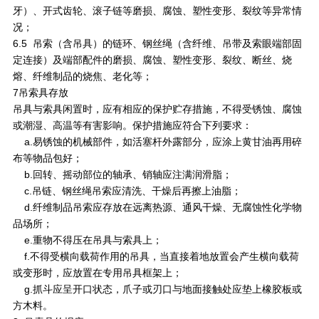
牙）、开式齿轮、滚子链等磨损、腐蚀、塑性变形、裂纹等异常情
况；
6.5 吊索（含吊具）的链环、钢丝绳（含纤维、吊带及索眼端部固
定连接）及端部配件的磨损、腐蚀、塑性变形、裂纹、断丝、烧
熔、纤维制品的烧焦、老化等；
7吊索具存放
吊具与索具闲置时，应有相应的保护贮存措施，不得受锈蚀、腐蚀
或潮湿、高温等有害影响。保护措施应符合下列要求：
a.易锈蚀的机械部件，如活塞杆外露部分，应涂上黄甘油再用碎
布等物品包好；
b.回转、摇动部位的轴承、销轴应注满润滑脂；
c.吊链、钢丝绳吊索应清洗、干燥后再擦上油脂；
d.纤维制品吊索应存放在远离热源、通风干燥、无腐蚀性化学物
品场所；
e.重物不得压在吊具与索具上；
f.不得受横向载荷作用的吊具，当直接着地放置会产生横向载荷
或变形时，应放置在专用吊具框架上；
g.抓斗应呈开口状态，爪子或刃口与地面接触处应垫上橡胶板或
方木料。