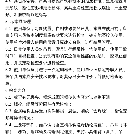
4.5 其它吊索具。吊具可参照吊钩和链条的报废标准，重点检查有
无裂纹、塑性变形和磨损超标。索具重点检查磨损或腐蚀、严重变
形、断股或断丝超标等。
5 吊索具管理
5.1 使用单位，对新购置、自制或修复的吊具、索具在使用前，应
由专职人员按本制度相应条款要求进行检查，确定能否投入使用。
使用单位对投入使用的吊索具应建立台帐，进行编号管理。
5.2 日常使用人员对吊具、索具进行经常性（含使用前、使用间歇
时间）目视检查，当发现有影响安全使用性能的缺陷时，应停止使
用，并按定期检查要求进行检查。
5.3 使用单位每月进行一次定期检查。使用单位应指定专职人员，
按吊具与索具安全技术要求，对其做出安全评价，并做好检查记
录。
6 检查内容
6.1 标记有无丢失、损坏或因污损使其内容辨认鉴别不清；
6.2 螺栓、螺母等紧固件有无松动；
6.3 金属结构主要受力构件磨损、腐蚀、裂纹（含焊缝）、塑性变
形等异常情况；
6.4 主要零部件，如吊钩（含直柄吊钩螺母防松装置）、吊耳（耳
轴）、卷筒、钢丝绳及绳端固定连接、夹持吊具钳臂（含爪、吊