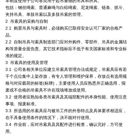
本制度使用于公司各类用于起吊重物的吊具和所具。
包括：钢丝绳索、普通麻绳与白棕绳索、尼龙绳索、链条、抓斗、
夹持吊具、单肢吊索以及多肢吊索的管理。
2 吊索具的采购与自制
2.1 购置吊具与索具时，必须购买已取得安全认可厂家的合格产
品。
2.2 自制吊具与索具制造部门应对外购件、零部件、吊具的金属结
构等质量全面负责。其它技术指标应不低于有关国家标准和专业标
准的规定。
3 吊索具的使用及管理
3.1 公司各相关单位应建立吊索具管理办法或规定，吊索具应有若
干个点位集中上架存放，有专人管理和维护保养，存放点有选用规
格与对应载荷的标签(标牌)，主要使用人员应熟悉并正确选用，报
废或不合格的吊索具不许在现场堆放或使用。
3.2 使用者应熟知各类吊索具及其端部配件的本身性能、使用注意
事项、报废标准。
3.3 所选用的吊索具应与被吊工件的外形特点及具体要求相适应，
在不具备使用条件的情况下，决不能对付使用。
3.4 作业前，应对吊索具及其配件进行检查，确认完好，方可使
用。