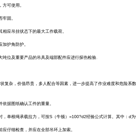
，方可使用。
否牢固。
其相应吊挂状态下的最大工作载荷。
应加护角防护。
大吨位及重要产品的吊具及端部配件应进行探伤检验.
形状复杂，价值昂贵，多人配合等因素，进一步提高了作业难度和危险系
并依据图纸确认工件的重量。
，单根绳承载拉力，可按S（牛顿）=100?d2经验公式计算。其中：d
前应仔细检查，并应在全部吊环上加索。