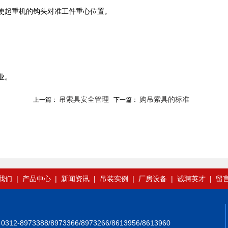
使起重机的钩头对准工件重心位置。
业。
吊索具安全管理
购吊索具的标准
上一篇：
下一篇：
我们
|
产品中心
|
新闻资讯
|
吊装实例
|
厂房设备
|
诚聘英才
|
留
73388/8973366/8973266/8613956/8613960