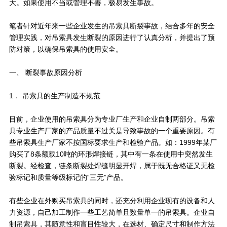
大。如果使用不当或管理不善，极易发生事故。
笔者针对近年来一些企业发生的吊索具断裂事故，结合多年的安全
管理实践，对吊索具发生断裂的原因进行了认真分析，并提出了预
防对策，以确保吊索具的使用安全。
一、 断裂事故原因分析
1． 吊索具的生产制造不规范
目前，企业使用的吊索具分为专业厂生产和企业自制两部分。吊索
具专业生产厂家的产品质量不过关是导致事故的一个重要原因。有
些吊索具生产厂家不按国标要求生产和检验产品。如：1999年某厂
购买了8条额载10吨的环形焊接链，其中有一条在使用中突然发生
断裂。经检查，链条断裂处焊缝明显开焊，属于既无合格证又无检
验标记和质量等级标记的“三无”产品。
有些企业在外购买吊索具的同时，还充分利用企业现有的设备和人
力资源，自己加工制作一些工艺简单且数量单一的吊索具。企业自
制吊索具，其随意性和盲目性较大，在选材、确定尺寸和制作方法