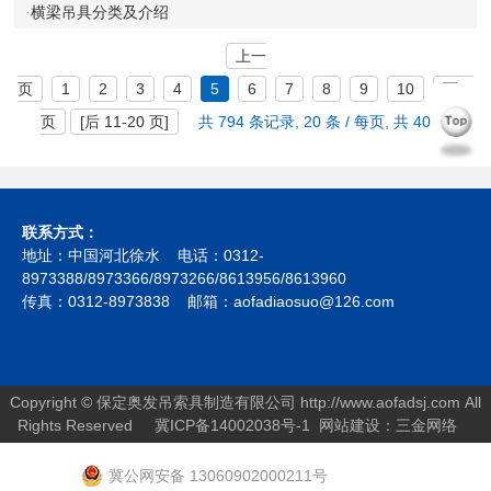
横梁吊具分类及介绍
·
上一
页
1
2
3
4
5
6
7
8
9
10
下一
页
[
后 11-20 页
]
共
794
条记录,
20
条 / 每页, 共
40
页
联系方式：
地址：中国河北徐水 电话：0312-
8973388/8973366/8973266/8613956/8613960
传真：0312-8973838 邮箱：aofadiaosuo@126.com
Copyright © 保定奥发吊索具制造有限公司
http://www.aofadsj.com
All
Rights Reserved
冀ICP备14002038号-1
网站建设：
三金网络
冀公网安备 13060902000211号